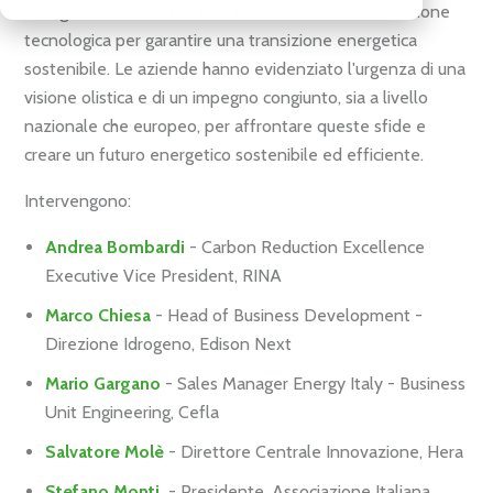
energetiche
, della
decarbonizzazione
e dell'innovazione
tecnologica per garantire una
transizione energetica
sostenibile
. Le aziende hanno evidenziato l'urgenza di una
visione olistica
e di un
impegno congiunto
, sia a livello
nazionale che europeo, per affrontare queste sfide e
creare un futuro energetico sostenibile ed efficiente.
Intervengono:
Andrea Bombardi
- Carbon Reduction Excellence
Executive Vice President,
RINA
Marco Chiesa
- Head of Business Development -
Direzione Idrogeno,
Edison Next
Mario Gargano
- Sales Manager Energy Italy - Business
Unit Engineering,
Cefla
Salvatore Molè
- Direttore Centrale Innovazione,
Hera
Stefano Monti
- Presidente,
Associazione Italiana