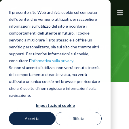
Il presente sito Web archivia cookie sul computer
dell'utente, che vengono utilizzati per raccogliere
informazioni sull'utilizzo del sito e ricordare i
comportamenti dell'utente in futuro. I cookie
servono a migliorare il sito stesso e a offrire un
LE NUOVE FRONTIERE
servizio personalizzato, sia sul sito che tramite altri
supporti. Per ulteriori informazioni sui cookie,
DELL'ENERGIA
consultare l'
informativa sulla privacy
.
Se non si accetta l'utilizzo, non verrà tenuta traccia
del comportamento durante visita, ma verrà
utilizzato un unico cookie nel browser per ricordare
che si è scelto di non registrare informazioni sulla
navigazione.
Impostazioni cookie
Questa prima tavola rotonda ha messo in luce la
complessità delle sfide energetiche, con un focus
Accetta
Rifiuta
sull'importanza della
diversificazione delle fonti